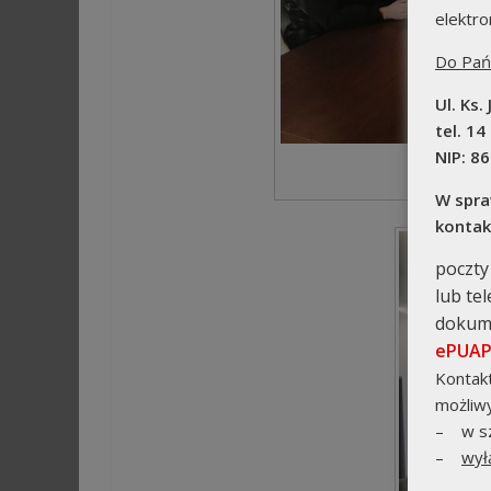
elektro
Do Pań
Ul. Ks.
tel. 14
NIP: 8
Narada O
W spra
kontak
poczty
lub tel
dokume
ePUA
Kontak
możliwy
– w sz
–
wył