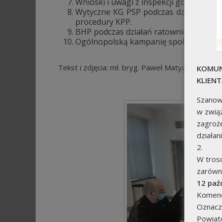
Wnioski i uwagi z inspekcji gotowości 
Wytyczne KG PSP podczas działań zwią
procedury KPP.
BHP podczas działań ratowniczych.
Ogólnopolską kampanię społeczną „Czu
Tekst i zdjęcia: mł. bryg. Paweł Matyasik
KOMUN
KLIEN
Szanow
w związ
zagroż
działan
2.
W tros
zarówno
12 paź
Komend
Oznacz
Powiat