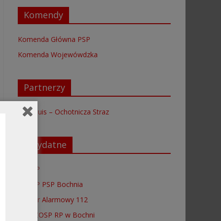
Komendy
Komenda Główna PSP
Komenda Wojewówdzka
Partnerzy
Saarlouis – Ochotnicza Straz
Przydatne
EPUAP
BIP KP PSP Bochnia
Numer Alarmowy 112
ZOP ZOSP RP w Bochni