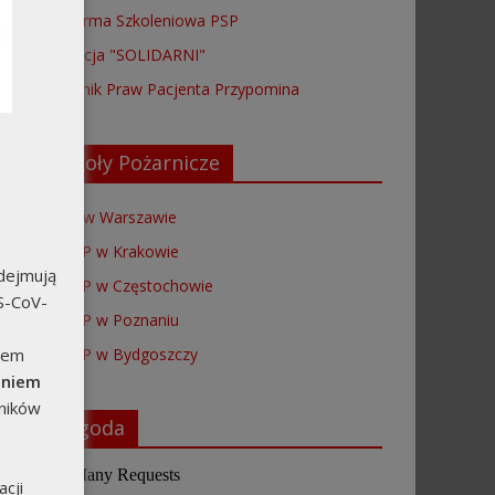
Platforma Szkoleniowa PSP
Fundacja "SOLIDARNI"
Rzecznik Praw Pacjenta Przypomina
Szkoły Pożarnicze
SGSP w Warszawie
SA PSP w Krakowie
dejmują
CS PSP w Częstochowie
RS-CoV-
SA PSP w Poznaniu
SP PSP w Bydgoszczy
rem
dniem
ników
Pogoda
cji