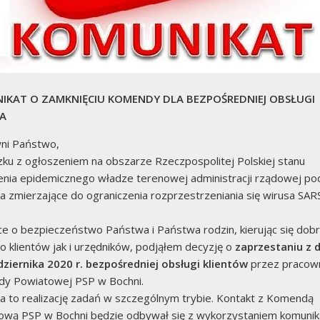
operacyjnej w jednostkach OSP w KSRG za rok 2020.
zanych z COVID-19 oraz SARS-CoV2 – informacje ogólne i
jka na straży Twojego Bezpieczeństwa”.
IKAT O ZAMKNIĘCIU KOMENDY DLA BEZPOŚREDNIEJ OBSŁUGI
TA
ni Państwo,
ku z ogłoszeniem na obszarze Rzeczpospolitej Polskiej stanu
enia epidemicznego władze terenowej administracji rządowej po
ia zmierzające do ograniczenia rozprzestrzeniania się wirusa SA
ce o bezpieczeństwo Państwa i Państwa rodzin, kierując się dob
 klientów jak i urzędników, podjąłem decyzję o
zaprzestaniu z 
dziernika 2020 r. bezpośredniej obsługi klientów
przez pracow
y Powiatowej PSP w Bochni.
a to realizację zadań w szczególnym trybie. Kontakt z Komendą
ową PSP w Bochni będzie odbywał się z wykorzystaniem komunika