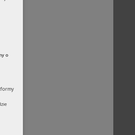
my o
tformy
dzie