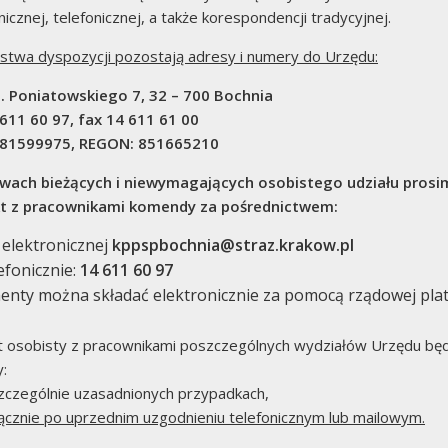
nicznej, telefonicznej, a także korespondencji tradycyjnej.
stwa dyspozycji pozostają adresy i numery do Urzędu:
 J. Poniatowskiego 7, 32 – 700 Bochnia
 611 60 97, fax 14 611 61 00
681599975, REGON: 851665210
peracyjno-Szkoleniowa
wach bieżących i niewymagających osobistego udziału prosi
t z pracownikami komendy za pośrednictwem:
 elektronicznej
kppspbochnia@straz.krakow.pl
efonicznie:
14 611 60 97
nty można składać elektronicznie za pomocą rządowej pla
P
t osobisty z pracownikami poszczególnych wydziałów Urzędu bę
:
czególnie uzasadnionych przypadkach,
ącznie po uprzednim uzgodnieniu telefonicznym lub mailowym.