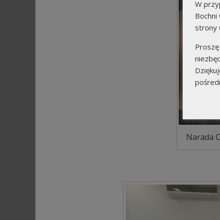
W przy
Bochni 
strony
Proszę
niezbę
Dzięku
pośred
Narada O