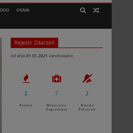
RODO
OGNIK
Rejestr Zdarzeń
od dnia
01.01.2021
zanotowano:
2
7
2
Pożary
Miejscowe
Alarmy
Zagrożenia
Fałszywe