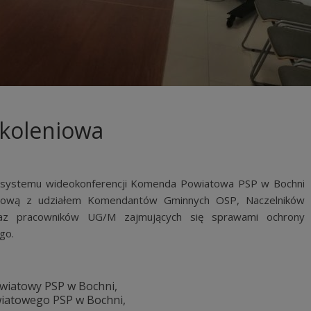
zkoleniowa
iu systemu wideokonferencji Komenda Powiatowa PSP w Bochni
eniową z udziałem Komendantów Gminnych OSP, Naczelników
az pracowników UG/M zajmujących się sprawami ochrony
go.
owiatowy PSP w Bochni,
wiatowego PSP w Bochni,