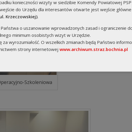
padku konieczności wizyty w siedzibie Komendy Powiatowej PSP
wejście do Urzędu dla interesantów otwarte jest wejście główne
ul. Krzeczowskiej)
.
 Państwa o uszanowanie wprowadzonych zasad i ograniczenie d
dnego minimum osobistych wizyt w Urzędzie.
ję za wyrozumiałość. O wszelkich zmianach będą Państwo informo
nictwem strony internetowej
www.archiwum.straz.bochnia.pl
peracyjno-Szkoleniowa