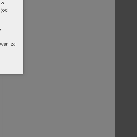
 w
 (od
o
wani za