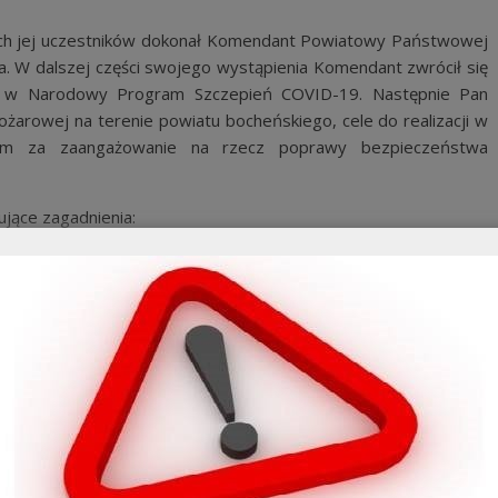
ich jej uczestników dokonał Komendant Powiatowy Państwowej
la. W dalszej części swojego wystąpienia Komendant zwrócił się
h w Narodowy Program Szczepień COVID-19. Następnie Pan
arowej na terenie powiatu bocheńskiego, cele do realizacji w
kim za zaangażowanie na rzecz poprawy bezpieczeństwa
jące zagadnienia:
ostek OSP z powiatu bocheńskiego w 2020 r.
a pojazdów gaśniczych i specjalnych zakupionych przez
U. 2013.627 ze zm.) – zadania dla jednostek ochrony
raz plan szkolenia na 2021 r. dla druhów OSP biorących
 gaśniczych, nowe wytyczne Małopolskiego Komendanta
D-19.
P do zdarzeń oraz obieg informacji pomiędzy jednostką