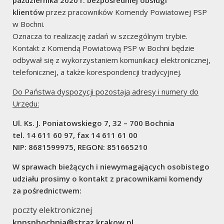
klientów
przez pracowników Komendy Powiatowej PSP
7
w Bochni.
Oznacza to realizację zadań w szczególnym trybie.
Miejscowe Zagrożenia
Kontakt z Komendą Powiatową PSP w Bochni będzie
odbywał się z wykorzystaniem komunikacji elektronicznej,
telefonicznej, a także korespondencji tradycyjnej.
Do Państwa dyspozycji pozostają adresy i numery do
Urzędu:
2
Ul. Ks. J. Poniatowskiego 7, 32 – 700 Bochnia
tel. 14 611 60 97, fax 14 611 61 00
Alarmy Fałszywe
NIP: 8681599975, REGON: 851665210
W sprawach bieżących i niewymagających osobistego
udziału prosimy o kontakt z pracownikami komendy
za pośrednictwem:
poczty elektronicznej
administracja
kppspbochnia@straz.krakow.pl