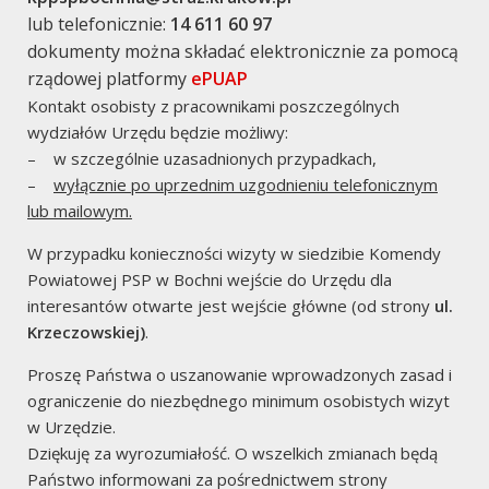
lub telefonicznie:
14 611 60 97
Zaloguj się
dokumenty można składać elektronicznie za pomocą
rządowej platformy
ePUAP
Media o Nas
Kontakt osobisty z pracownikami poszczególnych
wydziałów Urzędu będzie możliwy:
– w szczególnie uzasadnionych przypadkach,
–
wyłącznie po uprzednim uzgodnieniu telefonicznym
lub mailowym.
W przypadku konieczności wizyty w siedzibie Komendy
Powiatowej PSP w Bochni wejście do Urzędu dla
interesantów otwarte jest wejście główne (od strony
ul.
Krzeczowskiej)
.
Proszę Państwa o uszanowanie wprowadzonych zasad i
ograniczenie do niezbędnego minimum osobistych wizyt
w Urzędzie.
Komendy
Dziękuję za wyrozumiałość. O wszelkich zmianach będą
Państwo informowani za pośrednictwem strony