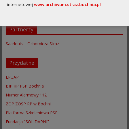
Komenda Główna PSP
internetowej
www.archiwum.straz.bochnia.pl
Komenda Wojewówdzka
Partnerzy
Saarlouis – Ochotnicza Straz
Przydatne
EPUAP
BIP KP PSP Bochnia
Numer Alarmowy 112
ZOP ZOSP RP w Bochni
Platforma Szkoleniowa PSP
Fundacja "SOLIDARNI"