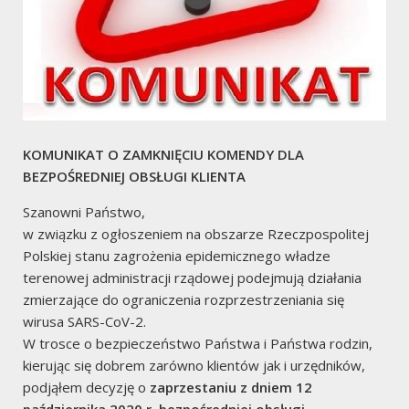
Pobierz [610.58 KB]
Rejestr Zdarzeń
od dnia
01.01.2021
zanotowano:
KOMUNIKAT O ZAMKNIĘCIU KOMENDY DLA
BEZPOŚREDNIEJ OBSŁUGI KLIENTA
Szanowni Państwo,
w związku z ogłoszeniem na obszarze Rzeczpospolitej
2
Polskiej stanu zagrożenia epidemicznego władze
terenowej administracji rządowej podejmują działania
Pożary
zmierzające do ograniczenia rozprzestrzeniania się
wirusa SARS-CoV-2.
W trosce o bezpieczeństwo Państwa i Państwa rodzin,
kierując się dobrem zarówno klientów jak i urzędników,
podjąłem decyzję o
zaprzestaniu z dniem 12
października 2020 r. bezpośredniej obsługi