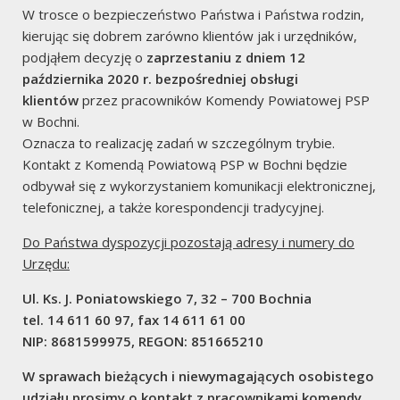
Alarmy Fałszywe
W trosce o bezpieczeństwo Państwa i Państwa rodzin,
kierując się dobrem zarówno klientów jak i urzędników,
podjąłem decyzję o
zaprzestaniu z dniem 12
października 2020 r. bezpośredniej obsługi
klientów
przez pracowników Komendy Powiatowej PSP
w Bochni.
administracja
Oznacza to realizację zadań w szczególnym trybie.
Kontakt z Komendą Powiatową PSP w Bochni będzie
Zaloguj się
odbywał się z wykorzystaniem komunikacji elektronicznej,
telefonicznej, a także korespondencji tradycyjnej.
Do Państwa dyspozycji pozostają adresy i numery do
Media o Nas
Urzędu:
Ul. Ks. J. Poniatowskiego 7, 32 – 700 Bochnia
tel. 14 611 60 97, fax 14 611 61 00
NIP: 8681599975, REGON: 851665210
W sprawach bieżących i niewymagających osobistego
udziału prosimy o kontakt z pracownikami komendy