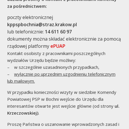
za pośrednictwem:
poczty elektronicznej
kppspbochnia@straz.krakow.pl
lub telefonicznie:
14 611 60 97
Komendy
dokumenty można składać elektronicznie za pomocą
rządowej platformy
ePUAP
Komenda Główna PSP
Kontakt osobisty z pracownikami poszczególnych
wydziałów Urzędu będzie możliwy:
Komenda Wojewówdzka
– w szczególnie uzasadnionych przypadkach,
–
wyłącznie po uprzednim uzgodnieniu telefonicznym
Partnerzy
lub mailowym.
W przypadku konieczności wizyty w siedzibie Komendy
Saarlouis – Ochotnicza Straz
Powiatowej PSP w Bochni wejście do Urzędu dla
interesantów otwarte jest wejście główne (od strony
ul.
Krzeczowskiej)
.
Przydatne
Proszę Państwa o uszanowanie wprowadzonych zasad i
EPUAP