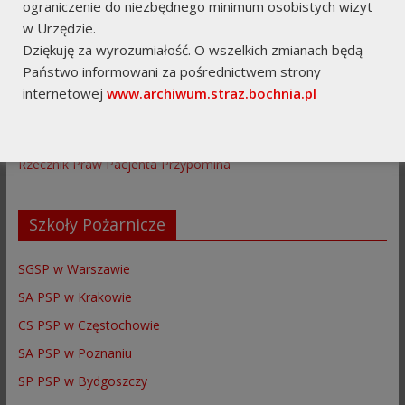
ograniczenie do niezbędnego minimum osobistych wizyt
BIP KP PSP Bochnia
w Urzędzie.
Dziękuję za wyrozumiałość. O wszelkich zmianach będą
Numer Alarmowy 112
Państwo informowani za pośrednictwem strony
ZOP ZOSP RP w Bochni
internetowej
www.archiwum.straz.bochnia.pl
Platforma Szkoleniowa PSP
Fundacja "SOLIDARNI"
Rzecznik Praw Pacjenta Przypomina
Szkoły Pożarnicze
SGSP w Warszawie
SA PSP w Krakowie
CS PSP w Częstochowie
SA PSP w Poznaniu
SP PSP w Bydgoszczy