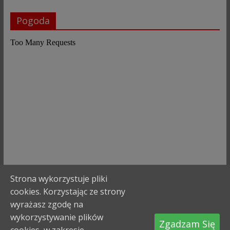
Pogoda
Strona wykorzystuje pliki
cookies. Korzystając ze strony
wyrażasz zgodę na
wykorzystywanie plików
Prawa autorskie © 2026
Komenda Powiatowa Państwowej
Zgadzam Się
Straży Pożarnej w Bochni
. Wszystkie prawa zastrzeżone.