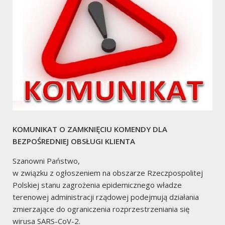
2
Pożary
7
Miejscowe Zagrożenia
KOMUNIKAT O ZAMKNIĘCIU KOMENDY DLA
BEZPOŚREDNIEJ OBSŁUGI KLIENTA
Szanowni Państwo,
w związku z ogłoszeniem na obszarze Rzeczpospolitej
Polskiej stanu zagrożenia epidemicznego władze
terenowej administracji rządowej podejmują działania
2
zmierzające do ograniczenia rozprzestrzeniania się
wirusa SARS-CoV-2.