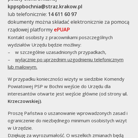
kppspbochnia@straz.krakow.pl
administracja
lub telefonicznie:
14 611 60 97
dokumenty można składać elektronicznie za pomocą
Zaloguj się
rządowej platformy
ePUAP
Kontakt osobisty z pracownikami poszczególnych
Media o Nas
wydziałów Urzędu będzie możliwy:
– w szczególnie uzasadnionych przypadkach,
–
wyłącznie po uprzednim uzgodnieniu telefonicznym
lub mailowym.
W przypadku konieczności wizyty w siedzibie Komendy
Powiatowej PSP w Bochni wejście do Urzędu dla
interesantów otwarte jest wejście główne (od strony
ul.
Krzeczowskiej)
.
Proszę Państwa o uszanowanie wprowadzonych zasad i
ograniczenie do niezbędnego minimum osobistych wizyt
w Urzędzie.
Dziękuję za wyrozumiałość. O wszelkich zmianach będą