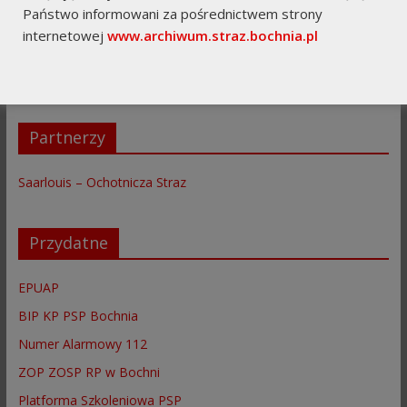
Komendy
Państwo informowani za pośrednictwem strony
internetowej
www.archiwum.straz.bochnia.pl
Komenda Główna PSP
Komenda Wojewówdzka
Partnerzy
Saarlouis – Ochotnicza Straz
Przydatne
EPUAP
BIP KP PSP Bochnia
Numer Alarmowy 112
ZOP ZOSP RP w Bochni
Platforma Szkoleniowa PSP