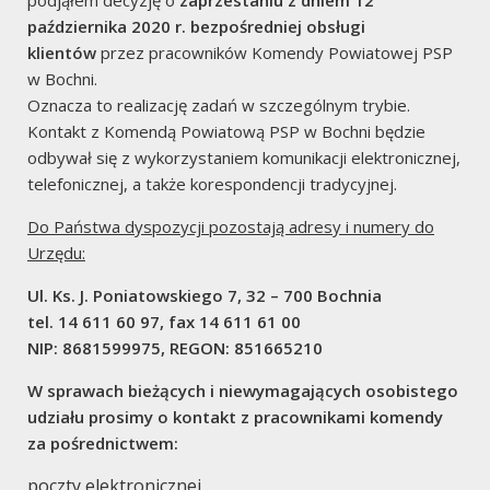
podjąłem decyzję o
zaprzestaniu z dniem 12
października 2020 r. bezpośredniej obsługi
klientów
przez pracowników Komendy Powiatowej PSP
w Bochni.
7
Oznacza to realizację zadań w szczególnym trybie.
Kontakt z Komendą Powiatową PSP w Bochni będzie
Miejscowe Zagrożenia
odbywał się z wykorzystaniem komunikacji elektronicznej,
telefonicznej, a także korespondencji tradycyjnej.
Do Państwa dyspozycji pozostają adresy i numery do
Urzędu:
Ul. Ks. J. Poniatowskiego 7, 32 – 700 Bochnia
2
tel. 14 611 60 97, fax 14 611 61 00
NIP: 8681599975, REGON: 851665210
Alarmy Fałszywe
W sprawach bieżących i niewymagających osobistego
udziału prosimy o kontakt z pracownikami komendy
za pośrednictwem:
poczty elektronicznej