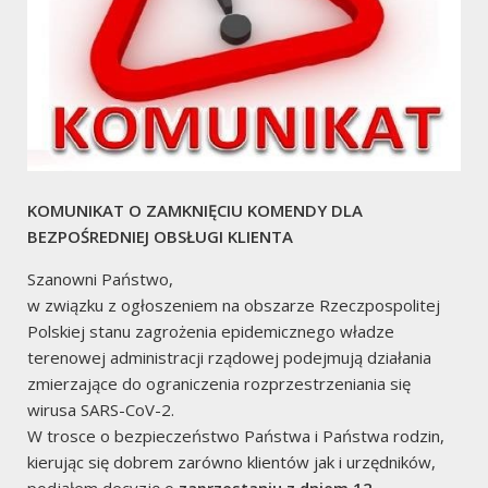
Informacja o przetwarzaniu danych osobowych w
związku z prowadzeniem działań ratowniczych przez
jednostki ochrony przeciwpożarowej
Zakres odpowiedzialności oraz podział zadań
współadministratorów
Rejestr Zdarzeń
KOMUNIKAT O ZAMKNIĘCIU KOMENDY DLA
od dnia
01.01.2021
zanotowano:
BEZPOŚREDNIEJ OBSŁUGI KLIENTA
Szanowni Państwo,
w związku z ogłoszeniem na obszarze Rzeczpospolitej
Polskiej stanu zagrożenia epidemicznego władze
2
terenowej administracji rządowej podejmują działania
zmierzające do ograniczenia rozprzestrzeniania się
Pożary
wirusa SARS-CoV-2.
W trosce o bezpieczeństwo Państwa i Państwa rodzin,
kierując się dobrem zarówno klientów jak i urzędników,