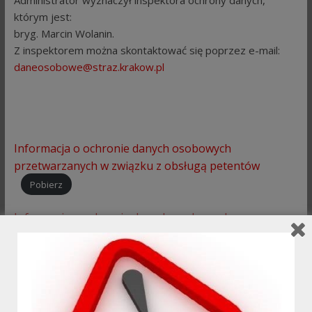
Administrator wyznaczył inspektora ochrony danych,
którym jest:
bryg. Marcin Wolanin.
Z inspektorem można skontaktować się poprzez e-mail:
daneosobowe@straz.krakow.pl
Informacja o ochronie danych osobowych
przetwarzanych w związku z obsługą petentów
Pobierz
Informacja o ochronie danych osobowych
przetwarzanych w związku z przyjmowaniem zgłoszeń
oraz prowadzeniem działań ratowniczo-gaśniczych
Pobierz
Regulamin wizyjny Pobierz