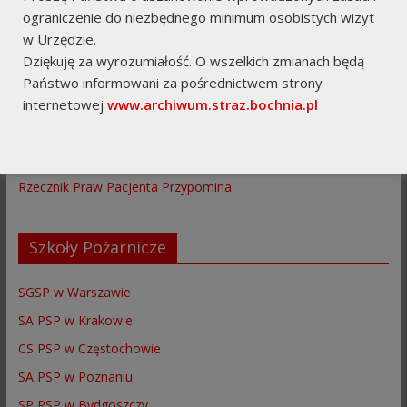
ograniczenie do niezbędnego minimum osobistych wizyt
EPUAP
w Urzędzie.
BIP KP PSP Bochnia
Dziękuję za wyrozumiałość. O wszelkich zmianach będą
Numer Alarmowy 112
Państwo informowani za pośrednictwem strony
ZOP ZOSP RP w Bochni
internetowej
www.archiwum.straz.bochnia.pl
Platforma Szkoleniowa PSP
Fundacja "SOLIDARNI"
Rzecznik Praw Pacjenta Przypomina
Szkoły Pożarnicze
SGSP w Warszawie
SA PSP w Krakowie
CS PSP w Częstochowie
SA PSP w Poznaniu
SP PSP w Bydgoszczy