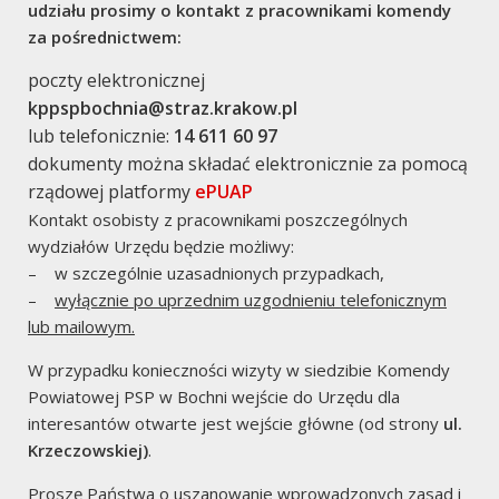
udziału prosimy o kontakt z pracownikami komendy
za pośrednictwem:
poczty elektronicznej
kppspbochnia@straz.krakow.pl
lub telefonicznie:
14 611 60 97
dokumenty można składać elektronicznie za pomocą
Komendy
rządowej platformy
ePUAP
Kontakt osobisty z pracownikami poszczególnych
Komenda Główna PSP
wydziałów Urzędu będzie możliwy:
Komenda Wojewówdzka
– w szczególnie uzasadnionych przypadkach,
–
wyłącznie po uprzednim uzgodnieniu telefonicznym
lub mailowym.
Partnerzy
W przypadku konieczności wizyty w siedzibie Komendy
Saarlouis – Ochotnicza Straz
Powiatowej PSP w Bochni wejście do Urzędu dla
interesantów otwarte jest wejście główne (od strony
ul.
Krzeczowskiej)
.
Przydatne
Proszę Państwa o uszanowanie wprowadzonych zasad i