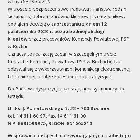
wirusa SARS-CoV-2.
W trosce o bezpieczeństwo Państwa i Państwa rodzin,
Alarmy Fałszywe
kierując się dobrem zarówno klientów jak i urzędników,
podjąłem decyzję o
zaprzestaniu z dniem 12
października 2020 r. bezpośredniej obsługi
klientów
przez pracowników Komendy Powiatowej PSP
w Bochni.
Oznacza to realizację zadań w szczególnym trybie.
administracja
Kontakt z Komendą Powiatową PSP w Bochni będzie
odbywał się z wykorzystaniem komunikacji elektronicznej,
Zaloguj się
telefonicznej, a także korespondencji tradycyjnej.
Do Państwa dyspozycji pozostają adresy i numery do
Media o Nas
Urzędu:
Ul. Ks. J. Poniatowskiego 7, 32 – 700 Bochnia
tel. 14 611 60 97, fax 14 611 61 00
NIP: 8681599975, REGON: 851665210
W sprawach bieżących i niewymagających osobistego