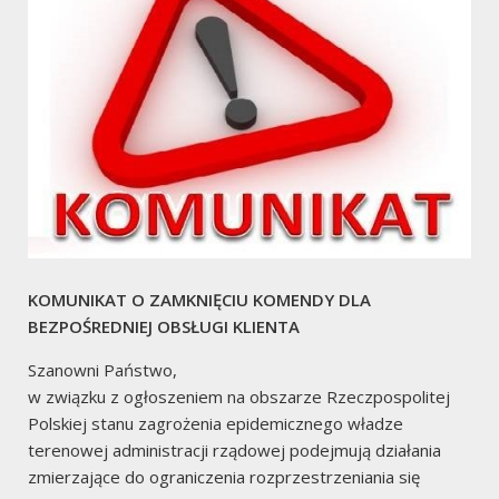
2
Pożary
7
KOMUNIKAT O ZAMKNIĘCIU KOMENDY DLA
Miejscowe Zagrożenia
BEZPOŚREDNIEJ OBSŁUGI KLIENTA
Szanowni Państwo,
w związku z ogłoszeniem na obszarze Rzeczpospolitej
Polskiej stanu zagrożenia epidemicznego władze
terenowej administracji rządowej podejmują działania
zmierzające do ograniczenia rozprzestrzeniania się
2