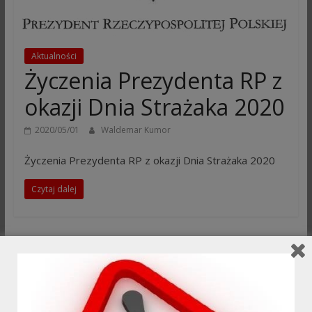
Aktualności
Życzenia Prezydenta RP z
okazji Dnia Strażaka 2020
2020/05/01
Waldemar Kumor
Życzenia Prezydenta RP z okazji Dnia Strażaka 2020
Czytaj dalej