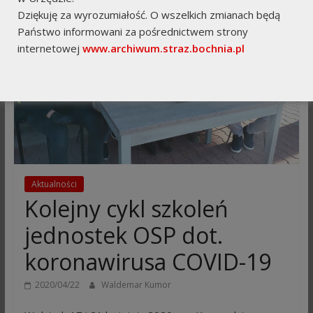
Dziękuję za wyrozumiałość. O wszelkich zmianach będą
Państwo informowani za pośrednictwem strony
internetowej
www.archiwum.straz.bochnia.pl
Aktualności
Kolejny cykl szkoleń
jednostek OSP dot.
koronawirusa COVID-19
2020/04/22
Waldemar Kumor