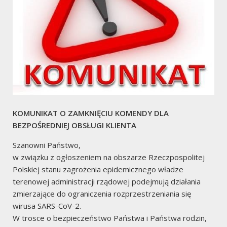
Aktualności
Życzenia Ministra Spraw
Wewnętrznych i
Administracji z okazji
KOMUNIKAT O ZAMKNIĘCIU KOMENDY DLA
Dnia Strażaka 2020
BEZPOŚREDNIEJ OBSŁUGI KLIENTA
2020/05/01
Waldemar Kumor
Szanowni Państwo,
w związku z ogłoszeniem na obszarze Rzeczpospolitej
Życzenia Ministra Spraw Wewnętrznych i Administracji
Polskiej stanu zagrożenia epidemicznego władze
z okazji Dnia Strażaka 2020
terenowej administracji rządowej podejmują działania
zmierzające do ograniczenia rozprzestrzeniania się
Czytaj dalej
wirusa SARS-CoV-2.
W trosce o bezpieczeństwo Państwa i Państwa rodzin,