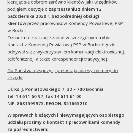
kierując się dobrem zarówno klientów jak i urzędników,
podjąłem decyzję o
zaprzestaniu z dniem 12
października 2020 r. bezpośredniej obsługi
klientów
przez pracowników Komendy Powiatowej PSP
w Bochni.
Oznacza to realizację zadań w szczególnym trybie.
Kontakt z Komendą Powiatową PSP w Bochni będzie
Aktualności
odbywał się z wykorzystaniem komunikacji elektronicznej,
Życzenia Komendanta
telefonicznej, a także korespondencji tradycyjnej.
Głównego Państwowej
Do Państwa dyspozycji pozostają adresy i numery do
Straży Pożarnej z okazji
Urzędu:
Dnia Strażaka 2020
Ul. Ks. J. Poniatowskiego 7, 32 – 700 Bochnia
tel. 14 611 60 97, fax 14 611 61 00
2020/05/01
Waldemar Kumor
NIP: 8681599975, REGON: 851665210
Życzenia Komendanta Głównego Państwowej Straży
W sprawach bieżących i niewymagających osobistego
Pożarnej z okazji Dnia Strażaka 2020
udziału prosimy o kontakt z pracownikami komendy
za pośrednictwem:
Czytaj dalej