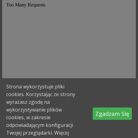
Strona wykorzystuje pliki
cookies. Korzystając ze strony
wyrażasz zgodę na
wykorzystywanie plików
Prawa autorskie © 2026
Komenda Powiatowa Państwowej
Zgadzam Się
Straży Pożarnej w Bochni
. Wszystkie prawa zastrzeżone.
cookies, w zakresie
Szablon: ColorMag opracowany przez
ThemeGrill
. Wspierane
odpowiadającym konfiguracji
przez
WordPress
Twojej przeglądarki.
Więcej