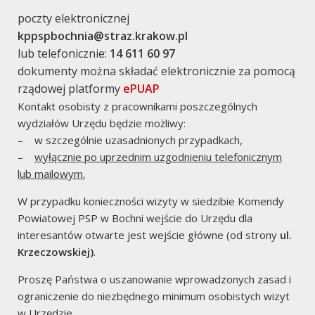
poczty elektronicznej
kppspbochnia@straz.krakow.pl
lub telefonicznie:
14 611 60 97
Aktualności
dokumenty można składać elektronicznie za pomocą
Życzenia Małopolskiego
rządowej platformy
ePUAP
Kontakt osobisty z pracownikami poszczególnych
Komendanta
wydziałów Urzędu będzie możliwy:
Wojewódzkiego PSP z
– w szczególnie uzasadnionych przypadkach,
–
wyłącznie po uprzednim uzgodnieniu telefonicznym
okazji Dnia Strażaka 2020
lub mailowym.
2020/05/01
Waldemar Kumor
W przypadku konieczności wizyty w siedzibie Komendy
Powiatowej PSP w Bochni wejście do Urzędu dla
Życzenia Małopolskiego Komendanta Wojewódzkiego
interesantów otwarte jest wejście główne (od strony
ul.
PSP z okazji Dnia Strażaka 2020
Krzeczowskiej)
.
Czytaj dalej
Proszę Państwa o uszanowanie wprowadzonych zasad i
ograniczenie do niezbędnego minimum osobistych wizyt
w Urzędzie.