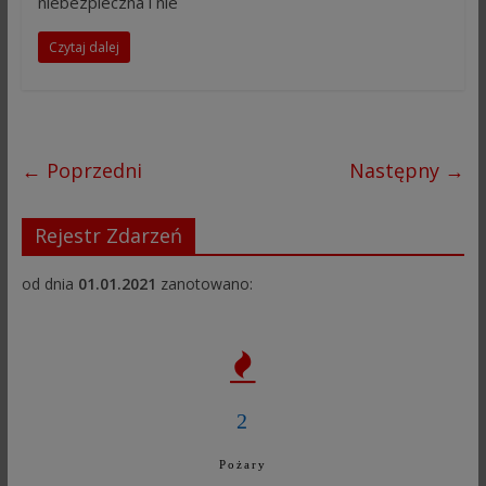
niebezpieczna i nie
Czytaj dalej
← Poprzedni
Następny →
Rejestr Zdarzeń
od dnia
01.01.2021
zanotowano:
2
Pożary